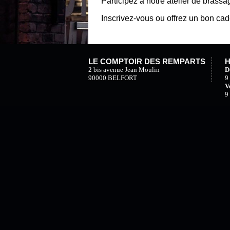
Participez à notre atelier de brassa
Inscrivez-vous
ou offrez un bon ca
LE COMPTOIR DES REMPARTS
H
2 bis avenue Jean Moulin
D
90000 BELFORT
9
V
9