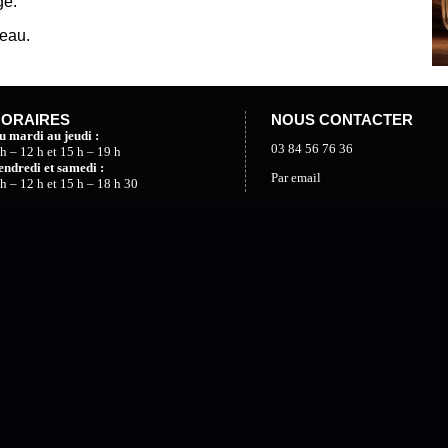
ge.
deau.
ORAIRES
NOUS CONTACTER
u mardi au jeudi :
03 84 56 76 36
 h
–
12 h
et
15 h
–
19 h
endredi et samedi :
Par email
 h
–
12 h
et
15 h
–
18 h 30