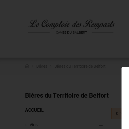
Bières
Bières du Territoire de Belfort
Bières du Territoire de Belfort
ACCUEIL
0 résul
Vins