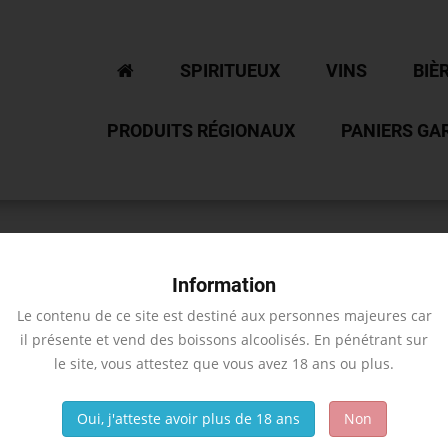
SPIRITUEUX
VINS
BIÈ
PRODUITS RÉGIONAUX
PANIERS GA
Information
Le contenu de ce site est destiné aux personnes majeures car
il présente et vend des boissons alcoolisés. En pénétrant sur
le site, vous attestez que vous avez 18 ans ou plus.
tat
Oui, j'atteste avoir plus de 18 ans
Non