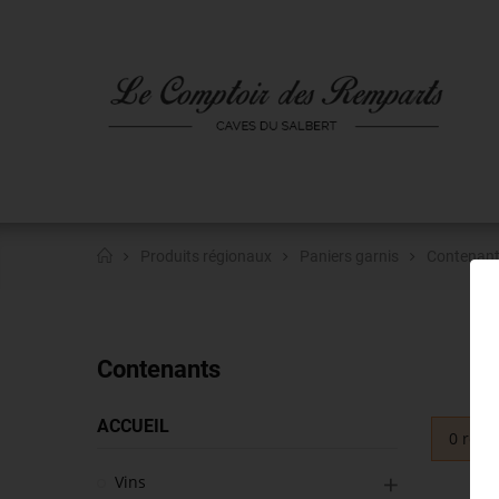
Produits régionaux
Paniers garnis
Contenan
Contenants
ACCUEIL
0 résul
Vins