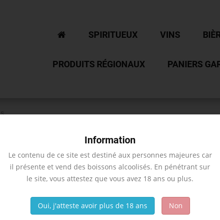
SPIRITUEUX
VINS
BIÈ
PRODUITS RÉGIONAUX
PANIERS GA
ts
Information
Le contenu de ce site est destiné aux personnes majeures car
il présente et vend des boissons alcoolisés. En pénétrant sur
le site, vous attestez que vous avez 18 ans ou plus.
tat
Oui, j'atteste avoir plus de 18 ans
Non