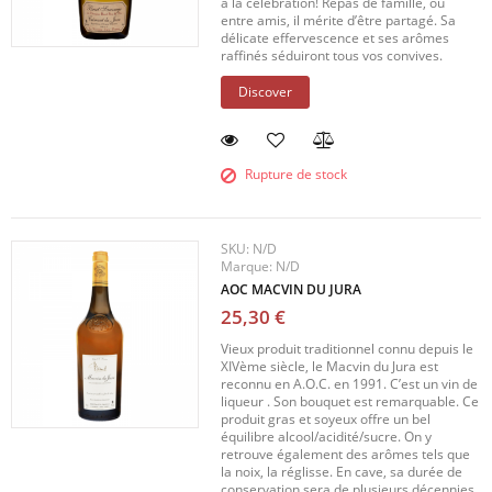
à la célébration! Repas de famille, ou
entre amis, il mérite d’être partagé. Sa
délicate effervescence et ses arômes
raffinés séduiront tous vos convives.
Discover
Rupture de stock
SKU:
N/D
Marque:
N/D
AOC MACVIN DU JURA
25,30 €
Vieux produit traditionnel connu depuis le
XIVème siècle, le Macvin du Jura est
reconnu en A.O.C. en 1991. C’est un vin de
liqueur . Son bouquet est remarquable. Ce
produit gras et soyeux offre un bel
équilibre alcool/acidité/sucre. On y
retrouve également des arômes tels que
la noix, la réglisse. En cave, sa durée de
conservation sera de plusieurs décennies.