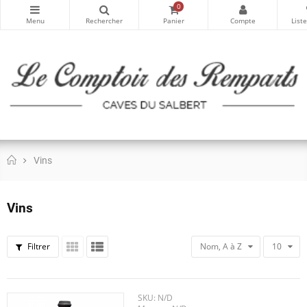
0
Vins
Vins
Filtrer
Nom, A à Z
10
SKU:
N/D